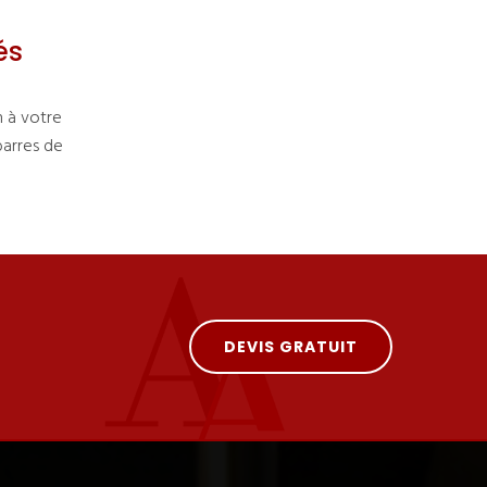
és
n à votre
barres de
DEVIS GRATUIT