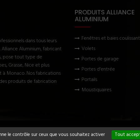
PRODUITS ALLIANCE
ALUMINIUM
Fenêtres et baies coulissan
fessionnels dans tous leurs
Volets
Alliance Aluminium, fabricant
s, pose tout type de
Portes de garage
es, Grasse, Nice et plus
Portes d'entrée
et à Monaco. Nos fabrications
Portails
des produits de fabrication
Moustiquaires
Tout accep
nne le contrôle sur ceux que vous souhaitez activer