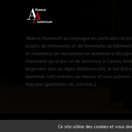
Alliance Aluminium accompagne les particuliers et pro
projets de menuiseries et de fermetures du bâtiment. 
et installateur de menuiseries en aluminium à Mougin
menuiserie alu et pvc et de fermeture à Cannes, Antib
largement dans les Alpes-Maritimes (06), le Var (83) 
aluminium sont réalisées sur mesure et nous prônons 
française (gammistes alu, storistes...).
Conception site Internet Cannes
Agence LINX
Ce site utilise des cookies et vous do